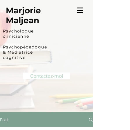
Marjorie
Maljean
Psychologue
clinicienne
Psychopédagogue
&
Médiatrice
cognitive
Contactez-moi
Post