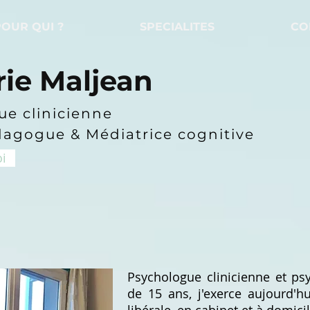
POUR QUI ?
SPECIALITES
CO
rie Maljean
e clinicienne
dagogue
&
Médiatrice cognitive
i
Psychologue clinicienne et p
de 15 ans, j'exerce aujourd'h