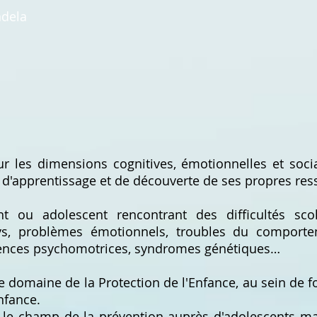
dela
r les dimensions cognitives, émotionnelles et socia
d'apprentissage et de découverte de ses propres res
nt ou adolescent rencontrant des difficultés sco
ys, problèmes émotionnels, troubles du comportem
iciences psychomotrices, syndromes génétiques…
e domaine de la Protection de l'Enfance, au sein de 
Enfance.
ans le champ de la prévention auprès d'adolescents m