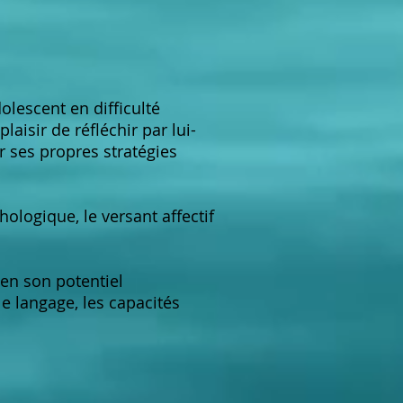
lescent en difficulté
laisir de réfléchir par lui-
r ses propres stratégies
ologique, le versant affectif
 en son potentiel
le langage, les capacités