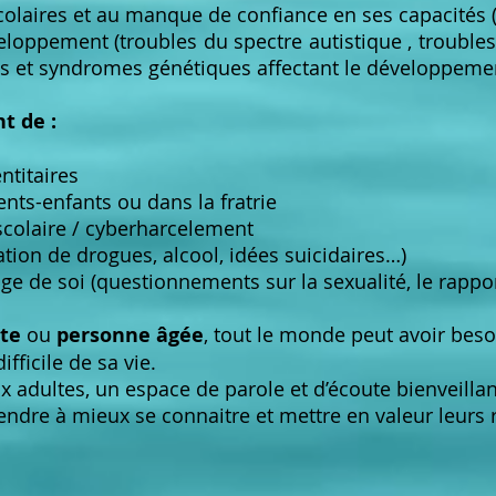
scolaires et au manque de confiance en ses capacités 
loppement (troubles du spectre autistique , troubles 
s et syndromes génétiques affectant le développeme
nt de :
ntitaires
rents-enfants ou dans la fratrie
scolaire / cyberharcelement
ion de drogues, alcool, idées suicidaires…)
ge de soi (questionnements sur la sexualité, le rapp
te
ou
personne âgée
, tout le monde peut
avoir beso
fficile de sa vie.
adultes, un espace de parole et d’écoute bienveillan
rendre à mieux se connaitre et mettre en valeur leur