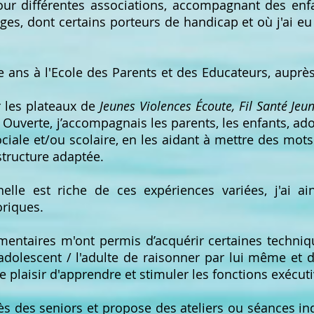
ur différentes associations, accompagnant des enf
es, dont certains porteurs de handicap et où j'ai eu
re ans à l'Ecole des Parents et des Educateurs, auprè
r les plateaux de
Jeunes Violences Écoute,
Fil Santé Jeu
 Ouverte, j’accompagnais les parents, les enfants, ad
iale et/ou scolaire, en les aidant à mettre des mots
structure adaptée.
elle est riche de ces expériences variées, j'ai ai
oriques.
entaires m'ont permis d’acquérir certaines techniq
'adolescent / l'adulte de raisonner par lui même et 
le plaisir d'apprendre et stimuler les fonctions exécuti
près des seniors et propose des ateliers ou séances ind