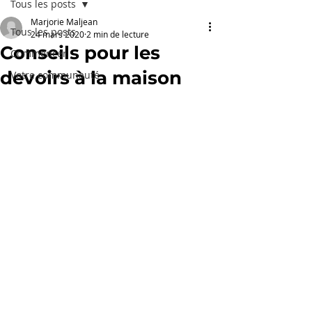
Tous les posts
Marjorie Maljean
Tous les posts
24 mars 2020
2 min de lecture
Conseils pour les
Commencer
devoirs à la maison
Votre communauté