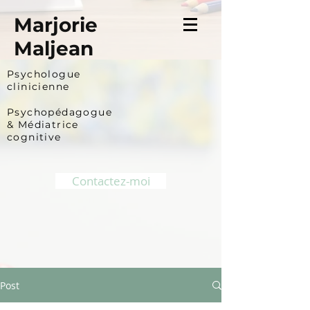
Marjorie
Maljean
Psychologue
clinicienne
Psychopédagogue
&
Médiatrice
cognitive
Contactez-moi
Post