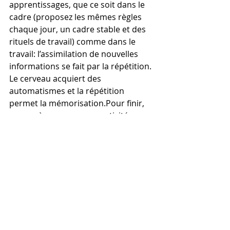
apprentissages, que ce soit dans le 
cadre (proposez les mêmes règles 
chaque jour, un cadre stable et des 
rituels de travail) comme dans le 
travail: l’assimilation de nouvelles 
informations se fait par la répétition.
Le cerveau acquiert des 
automatismes et la répétition 
permet la mémorisation.Pour finir, 
pensez à proposer une activité 
agréable, le plaisir doit venir après 
les devoirs afin de récompenser 
l’enfant/le jeune pour ses efforts ! 
Vous trouverez des idées d’activités 
à faire à la maison dans la seconde 
pièce jointe.
Et pour éviter les conflits, si vous en 
avez la possibilité, pensez à vous 