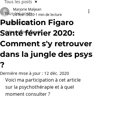
Tous les posts
Marjorie Maljean
Tous les posts
24 févr. 2020
1 min de lecture
Publication Figaro
Commencer
Santé février 2020:
Votre communauté
Comment s'y retrouver
dans la jungle des psys
?
Dernière mise à jour :
12 déc. 2020
Voici ma participation à cet article 
sur la psychothérapie et à quel 
moment consulter ?