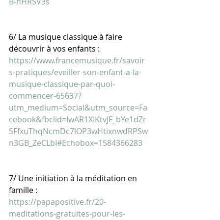
B-hHRSV3s
6/ La musique classique à faire 
découvrir à vos enfants :
https://www.francemusique.fr/savoir
s-pratiques/eveiller-son-enfant-a-la-
musique-classique-par-quoi-
commencer-65637?
utm_medium=Social&utm_source=Fa
cebook&fbclid=IwAR1XIKtvJF_bYe1dZr
SFfxuThqNcmDc7lOP3wHtixnwdRPSw
n3GB_ZeCLbI#Echobox=1584366283
7/ Une initiation à la méditation en 
famille :
https://papapositive.fr/20-
meditations-gratuites-pour-les-