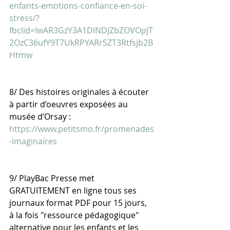
enfants-emotions-confiance-en-soi-
stress/?
fbclid=IwAR3GzY3A1DlNDJZbZOVOpJT
2OzC36ufY9T7UkRPYARrSZT3Rtfsjb2B
Htmw
8/ Des histoires originales à écouter 
à partir d’oeuvres exposées au 
musée d’Orsay :
https://www.petitsmo.fr/promenades
-imaginaires
9/ PlayBac Presse met 
GRATUITEMENT en ligne tous ses 
journaux format PDF pour 15 jours, 
à la fois "ressource pédagogique" 
alternative pour les enfants et les 