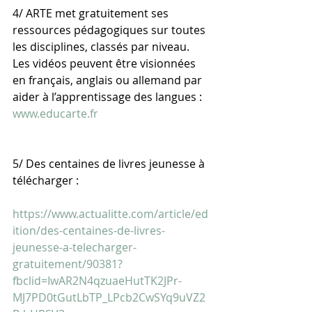
4/ ARTE met gratuitement ses 
ressources pédagogiques sur toutes 
les disciplines, classés par niveau. 
Les vidéos peuvent être visionnées 
en français, anglais ou allemand par 
aider à l’apprentissage des langues :  
www.educarte.fr
5/ Des centaines de livres jeunesse à 
télécharger :
https://www.actualitte.com/article/ed
ition/des-centaines-de-livres-
jeunesse-a-telecharger-
gratuitement/90381?
fbclid=IwAR2N4qzuaeHutTK2JPr-
MJ7PD0tGutLbTP_LPcb2CwSYq9uVZ2