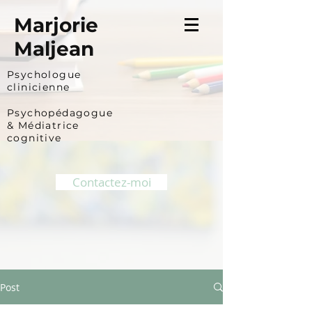
Marjorie
Maljean
Psychologue
clinicienne
Psychopédagogue
&
Médiatrice
cognitive
Contactez-moi
Post