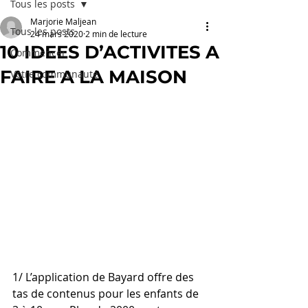
Tous les posts
Marjorie Maljean
Tous les posts
24 mars 2020
2 min de lecture
10 IDEES D’ACTIVITES A
Commencer
FAIRE A LA MAISON
Votre communauté
1/ L’application de Bayard offre des 
tas de contenus pour les enfants de 