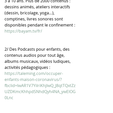
3 à 10 ans. Plus de 2000 contenus : 
dessins animés, ateliers interactifs 
(dessin, bricolage, yoga…), 
comptines, livres sonores sont 
disponibles pendant le confinement :
https://bayam.tv/fr/
2/ Des Podcasts pour enfants, des 
contenus audios pour tout âge, 
albums musicaux, vidéos ludiques, 
activités pédagogiques :
https://taleming.com/occuper-
enfants-maison-coronavirus/?
fbclid=IwAR1V7YiIriKhjIwQ_J8qtTQxtZz
UZDKmcKhhpdSNhdQyh4NA_ywElOG
0Lnc